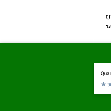
U
13
Quan
Valuta d
Valuta
Va