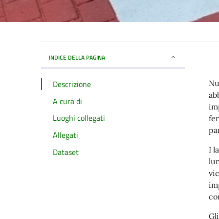
INDICE DELLA PAGINA
Descrizione
Nu
ab
A cura di
im
Luoghi collegati
fe
pa
Allegati
I 
Dataset
lu
vi
im
co
Gl