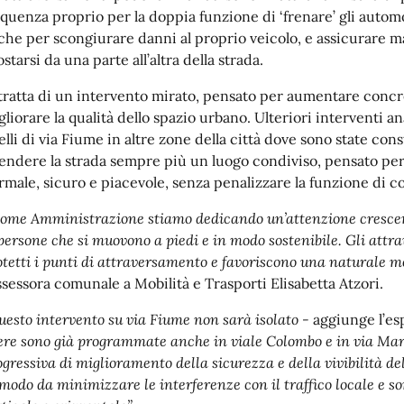
equenza proprio per la doppia funzione di ‘frenare’ gli automobi
che per scongiurare danni al proprio veicolo, e assicurare m
starsi da una parte all’altra della strada.
 tratta di un intervento mirato, pensato per aumentare conc
gliorare la qualità dello spazio urbano. Ulteriori interventi 
elli di via Fiume in altre zone della città dove sono state cons
rendere la strada sempre più un luogo condiviso, pensato per
rmale, sicuro e piacevole, senza penalizzare la funzione di c
ome Amministrazione stiamo dedicando un’attenzione crescent
 persone che si muovono a piedi e in modo sostenibile. Gli attra
otetti i punti di attraversamento e favoriscono una naturale mo
Assessora comunale a Mobilità e Trasporti Elisabetta Atzori.
uesto intervento su via Fiume non sarà isolato -
aggiunge l’es
ere sono già programmate anche in viale Colombo e in via Marco
ogressiva di miglioramento della sicurezza e della vivibilità de
 modo da minimizzare le interferenze con il traffico locale e