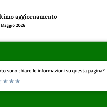
ltimo aggiornamento
 Maggio 2026
to sono chiare le informazioni su questa pagina?
a 1 a 5 stelle la pagina
 una stella su 5
luta 2 stelle su 5
Valuta 3 stelle su 5
Valuta 4 stelle su 5
Valuta 5 stelle su 5