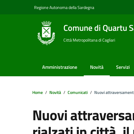
Vai ai contenuti
Vai al footer
Regione Autonoma della Sardegna
Comune di Quartu S
Città Metropolitana di Cagliari
Amministrazione
Novità
Servizi
Home
Novità
Comunicati
Nuovi attraversamenti 
Nuovi attraversa
rialzati in città, i