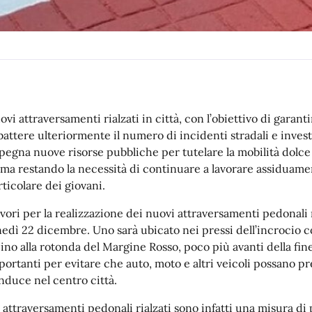
ovi attraversamenti rialzati in città, con l’obiettivo di garan
battere ulteriormente il numero di incidenti stradali e inve
pegna nuove risorse pubbliche per tutelare la mobilità dolce 
rma restando la necessità di continuare a lavorare assiduame
rticolare dei giovani.
lavori per la realizzazione dei nuovi attraversamenti pedonal
nedì 22 dicembre. Uno sarà ubicato nei pressi dell’incrocio co
cino alla rotonda del Margine Rosso, poco più avanti della fi
portanti per evitare che auto, moto e altri veicoli possano pr
nduce nel centro città.
i attraversamenti pedonali rialzati sono infatti una misura di