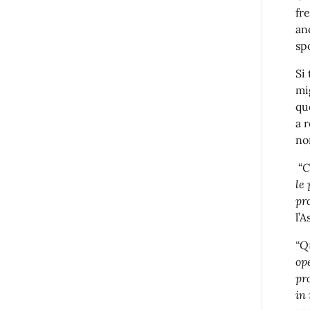
fr
an
spo
Si
mi
qu
a 
no
“
C
le
pr
l’
“Q
op
pr
in