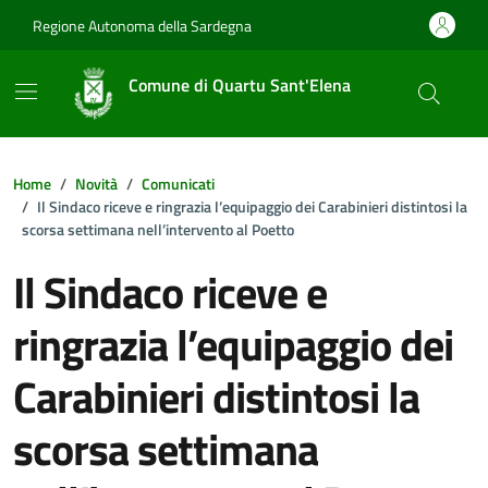
Vai ai contenuti
Vai al footer
Regione Autonoma della Sardegna
Comune di Quartu Sant'Elena
Home
Novità
Comunicati
Il Sindaco riceve e ringrazia l’equipaggio dei Carabinieri distintosi la
scorsa settimana nell’intervento al Poetto
Il Sindaco riceve e
ringrazia l’equipaggio dei
Carabinieri distintosi la
scorsa settimana