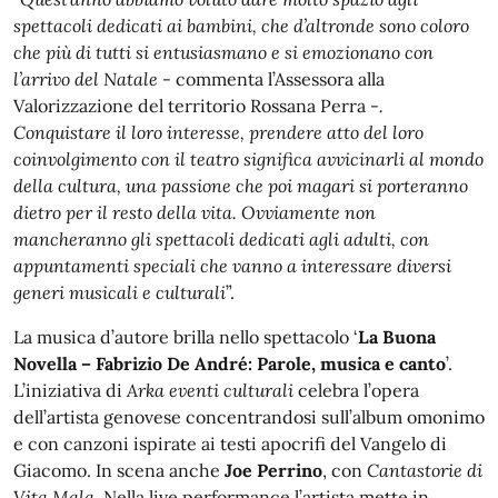
spettacoli dedicati ai bambini, che d’altronde sono coloro
che più di tutti si entusiasmano e si emozionano con
l’arrivo del Natale
- commenta l’Assessora alla
Valorizzazione del territorio Rossana Perra -
.
Conquistare il loro interesse, prendere atto del loro
coinvolgimento con il teatro significa avvicinarli al mondo
della cultura, una passione che poi magari si porteranno
dietro per il resto della vita. Ovviamente non
mancheranno gli spettacoli dedicati agli adulti, con
appuntamenti speciali che vanno a interessare diversi
generi musicali e culturali
”.
La musica d’autore brilla nello spettacolo ‘
La Buona
Novella – Fabrizio De André: Parole, musica e canto
’.
L’iniziativa di
Arka eventi culturali
celebra l’opera
dell’artista genovese concentrandosi sull’album omonimo
e con canzoni ispirate ai testi apocrifi del Vangelo di
Giacomo. In scena anche
Joe Perrino
, con
Cantastorie di
Vita Mala
. Nella live performance l’artista mette in