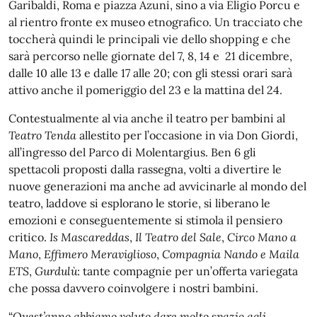
Garibaldi, Roma e piazza Azuni, sino a via Eligio Porcu e
al rientro fronte ex museo etnografico. Un tracciato che
toccherà quindi le principali vie dello shopping e che
sarà percorso nelle giornate del 7, 8, 14 e 21 dicembre,
dalle 10 alle 13 e dalle 17 alle 20; con gli stessi orari sarà
attivo anche il pomeriggio del 23 e la mattina del 24.
Contestualmente al via anche il teatro per bambini al
Teatro Tenda
allestito per l’occasione in via Don Giordi,
all’ingresso del Parco di Molentargius. Ben 6 gli
spettacoli proposti dalla rassegna, volti a divertire le
nuove generazioni ma anche ad avvicinarle al mondo del
teatro, laddove si esplorano le storie, si liberano le
emozioni e conseguentemente si stimola il pensiero
critico.
Is Mascareddas
,
Il
Teatro del Sale
,
Circo Mano a
Mano
,
Effimero Meraviglioso
,
Compagnia Nando e Maila
ETS
,
Gurdulù
: tante compagnie per un’offerta variegata
che possa davvero coinvolgere i nostri bambini.
“
Quest’anno abbiamo voluto dare molto spazio agli