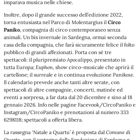
imparava musica nelle chiese.
Inoltre, dopo il grande successo dell’edizione 2022,
torna entusiasta nel Parco di Molentargius il
Circo
Paniko
, compagnia di circo contemporaneo senza
animali. Un bis invernale in Sardegna, ormai seconda
casa della compagnia, che farà sicuramente felice il folto
pubblico di grandi affezionati. Porta con sé tre
spettacoli: il pluripremiato
Apocalippo
, presentato in
tutta Europa;
Euphon
, show circo-musicale che aprirà il
cartellone; il surreale e in continua evoluzione
Panikose
.
Il calendario prevede anche tanti altre serate, con
spettacoli di altre compagnie, concerti, matinée ed
eventi a sorpresa, a far data dal 20 dicembre e sino al 18
gennaio 2026. Info nelle pagine Facevook/CircoPaniko e
Instagram/CircoPaniko e prenotazioni al numero 333
6298118; spettacoli a offerta libera.
La rassegna ‘Natale a Quartu’ è proposta dal
Comune di
Quartu
, con il sostegno della
Fondazione di Sardegna
e