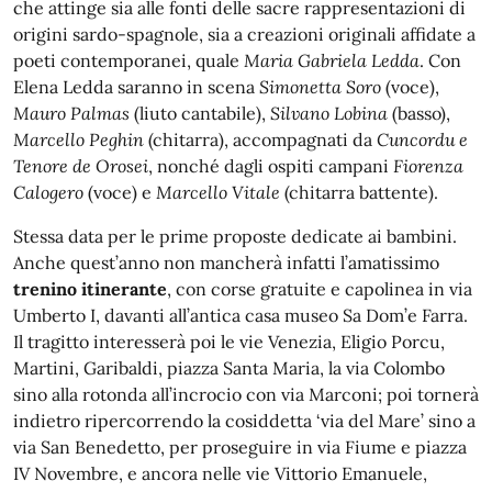
che attinge sia alle fonti delle sacre rappresentazioni di
origini sardo-spagnole, sia a creazioni originali affidate a
poeti contemporanei, quale
Maria Gabriela Ledda
. Con
Elena Ledda saranno in scena
Simonetta Soro
(voce),
Mauro Palmas
(liuto cantabile),
Silvano Lobina
(basso),
Marcello Peghin
(chitarra), accompagnati da
Cuncordu e
Tenore de Orosei
, nonché dagli ospiti campani
Fiorenza
Calogero
(voce) e
Marcello Vitale
(chitarra battente).
Stessa data per le prime proposte dedicate ai bambini.
Anche quest’anno non mancherà infatti l’amatissimo
trenino
itinerante
, con corse gratuite e capolinea in via
Umberto I, davanti all’antica casa museo Sa Dom’e Farra.
Il tragitto interesserà poi le vie Venezia, Eligio Porcu,
Martini, Garibaldi, piazza Santa Maria, la via Colombo
sino alla rotonda all’incrocio con via Marconi; poi tornerà
indietro ripercorrendo la cosiddetta ‘via del Mare’ sino a
via San Benedetto, per proseguire in via Fiume e piazza
IV Novembre, e ancora nelle vie Vittorio Emanuele,