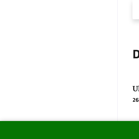
D
U
26