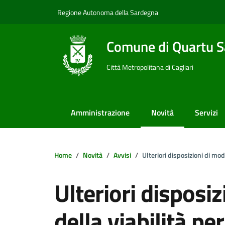
Vai ai contenuti
Vai al footer
Regione Autonoma della Sardegna
Comune di Quartu S
Città Metropolitana di Cagliari
Amministrazione
Novità
Servizi
Home
Novità
Avvisi
Ulteriori disposizioni di mod
Ulteriori disposiz
della viabilità p