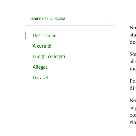
INDICE DELLA PAGINA
No
Descrizione
st
del
A cura di
So
Luoghi collegati
al
Allegati
in
Dataset
Pe
di
Ne
se
co
via