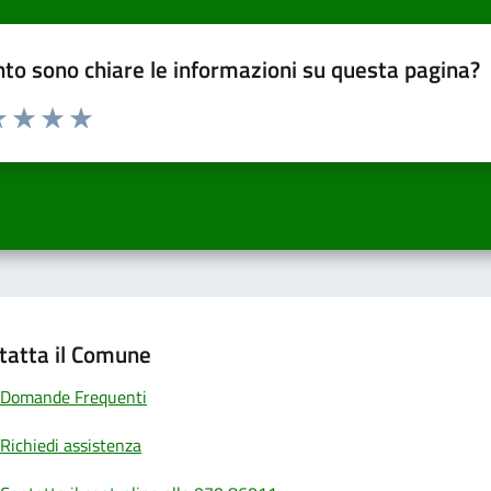
to sono chiare le informazioni su questa pagina?
a 1 a 5 stelle la pagina
 una stella su 5
luta 2 stelle su 5
Valuta 3 stelle su 5
Valuta 4 stelle su 5
Valuta 5 stelle su 5
tatta il Comune
Domande Frequenti
Richiedi assistenza