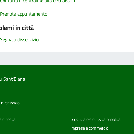
Contatta il centralino allo 070 86011
Prenota appuntamento
blemi in città
Segnala disservizio
u Sant'Elena
 DI SERVIZIO
a e pesca
Giustizia e sicurezza pubblica
Imprese e commercio