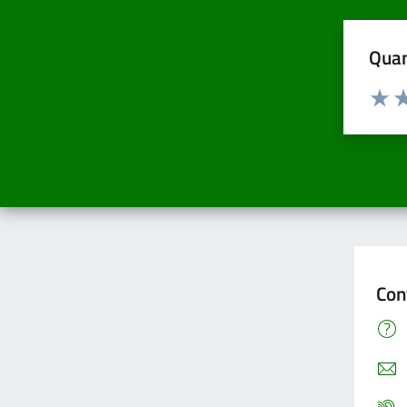
Quan
Valuta d
Valuta
Va
Con