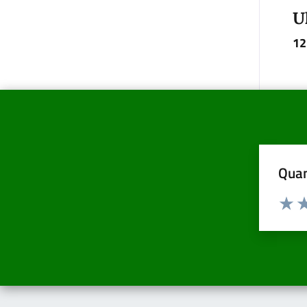
U
12
Quan
Valuta d
Valuta
Va