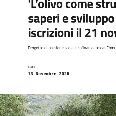
'L’olivo come str
saperi e sviluppo
iscrizioni il 21 
Dettagli della notizi
Progetto di coesione sociale cofinanziato dal Com
Data:
13 Novembre 2025