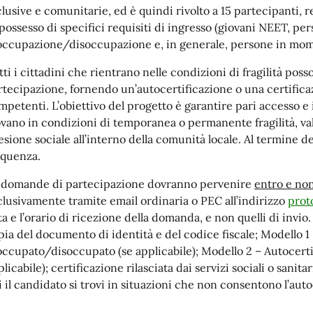
clusive e comunitarie, ed è quindi rivolto a 15 partecipanti,
 possesso di specifici requisiti di ingresso (giovani NEET, per
occupazione/disoccupazione e, in generale, persone in mome
tti i cittadini che rientrano nelle condizioni di fragilità p
rtecipazione, fornendo un’autocertificazione o una certificazio
mpetenti. L’obiettivo del progetto è garantire pari accesso e 
ovano in condizioni di temporanea o permanente fragilità, val
esione sociale all’interno della comunità locale. Al termine de
equenza.
 domande di partecipazione dovranno pervenire
entro e non
clusivamente tramite email ordinaria o PEC all’indirizzo
prot
ta e l’orario di ricezione della domanda, e non quelli di invio
pia del documento di identità e del codice fiscale; Modello 1
occupato/disoccupato (se applicabile); Modello 2 – Autocertif
licabile); certificazione rilasciata dai servizi sociali o sanit
i il candidato si trovi in situazioni che non consentono l’auto