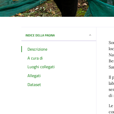
INDICE DELLA PAGINA
So
Descrizione
lo
Na
A cura di
Be
Luoghi collegati
Sa
Allegati
Il
la
Dataset
se
di
Le 
co