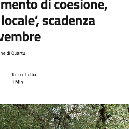
umento di coesione,
 locale’, scadenza
novembre
a
une di Quartu.
Tempo di lettura:
1 Min