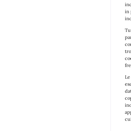
in
in
in
Tu
pa
co
tr
co
fr
Le
es
da
co
in
app
cu