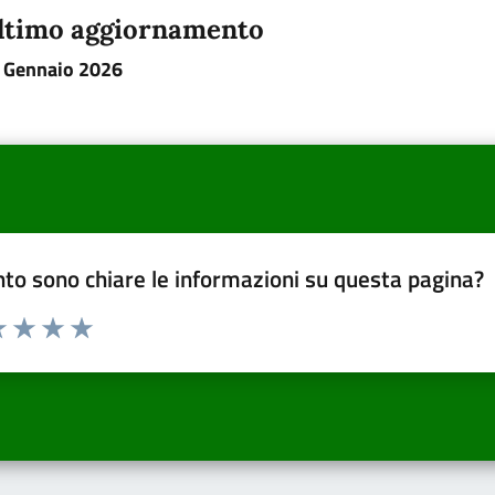
ltimo aggiornamento
 Gennaio 2026
to sono chiare le informazioni su questa pagina?
a 1 a 5 stelle la pagina
 una stella su 5
luta 2 stelle su 5
Valuta 3 stelle su 5
Valuta 4 stelle su 5
Valuta 5 stelle su 5