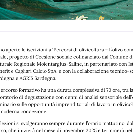
no aperte le iscrizioni a ‘Percorsi di olivicoltura – L’olivo c
cale’, progetto di Coesione sociale cofinanziato dal Comune d
turale Regionale Molentargius-Saline, in partenariato con Is
nefit e Cagliari Calcio SpA, e con la collaborazione tecnico-
rdegna e AGRIS Sardegna.
 percorso formativo ha una durata complessiva di 70 ore, tra la
boratorio di degustazione con cenni di analisi sensoriale dell’o
minario sulle opportunità imprenditoriali di lavoro in olivicol
 moderna concezione.
lezioni si svolgeranno sempre durante l’orario mattutino, dalle 
rso, che inizierà nel mese di novembre 2025 e terminerà nel 