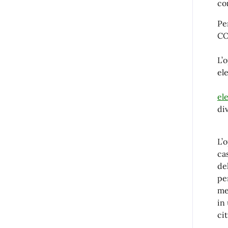
co
Pe
CO
L’
el
el
div
L’
ca
de
pe
me
in
ci