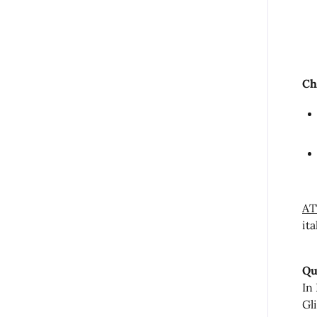
Ch
AT
it
Qu
In
Gli