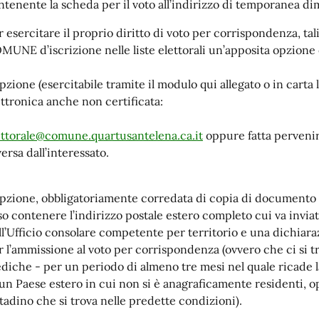
ntenente la scheda per il voto all’indirizzo di temporanea dim
r esercitare il proprio diritto di voto per corrispondenza, ta
MUNE d’iscrizione nelle liste elettorali un’apposita opzione 
opzione (esercitabile tramite il modulo qui allegato o in carta 
ettronica anche non certificata:
ettorale@comune.quartusantelena.ca.it
oppure fatta perveni
ersa dall’interessato.
opzione, obbligatoriamente corredata di copia di documento d’
so contenere l’indirizzo postale estero completo cui va inviato 
ll’Ufficio consolare competente per territorio e una dichiaraz
r l’ammissione al voto per corrispondenza (ovvero che ci si tr
diche - per un periodo di almeno tre mesi nel quale ricade l
 un Paese estero in cui non si è anagraficamente residenti, o
ttadino che si trova nelle predette condizioni).