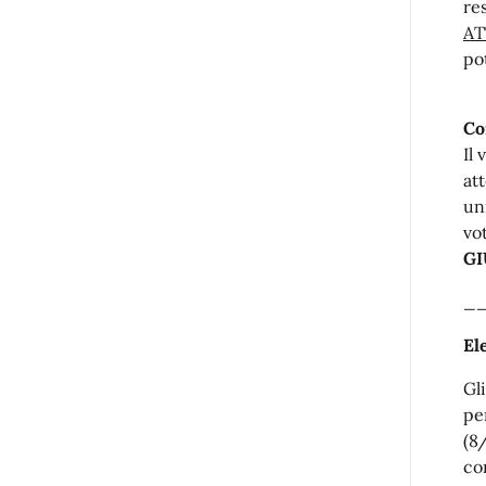
re
AT
po
Co
Il
at
un
vo
GI
_
El
Gl
pe
(8
co