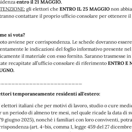
sidenza
entro il 21 MAGGIO.
TENZIONE:
gli elettori che
ENTRO IL 25 MAGGIO
non abbian
tranno contattare il proprio ufficio consolare per ottenere
me si vota?
 voto avviene per corrispondenza. Le schede dovranno essere
tentamente le indicazioni del foglio informativo presente nel 
icamente il materiale con esso fornito. Saranno trasmesse in 
tate recapitate all’ufficio consolare di riferimento
ENTRO E NO
UGNO.
________________________
ettori temporaneamente residenti all'estero:
i elettori italiani che per motivi di lavoro, studio o cure me
r un periodo di almeno tre mesi, nel quale ricade la data di 
/9 giugno 2025), nonché i familiari con loro conviventi, potra
rrispondenza (art. 4-bis, comma 1, legge 459 del 27 dicembre 2