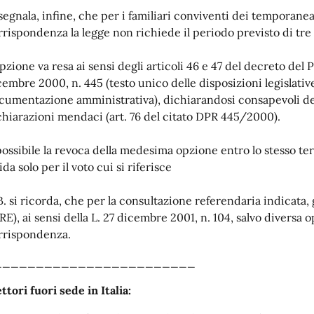
 segnala, infine, che per i familiari conviventi dei temporanea
rrispondenza la legge non richiede il periodo previsto di tre
opzione va resa ai sensi degli articoli 46 e 47 del decreto del
cembre 2000, n. 445 (testo unico delle disposizioni legislativ
cumentazione amministrativa), dichiarandosi consapevoli de
chiarazioni mendaci (art. 76 del citato DPR 445/2000).
possibile la revoca della medesima opzione entro lo stesso te
ida solo per il voto cui si riferisce
. si ricorda, che per la consultazione referendaria indicata, gl
IRE), ai sensi della L. 27 dicembre 2001, n. 104, salvo diversa 
rrispondenza.
________________________
ettori
fuori sede in Italia: