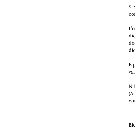
Si
co
L’
di
do
di
È 
val
N.B
(A
co
_
El