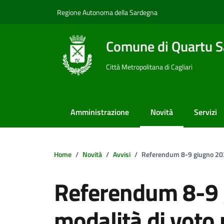
Vai ai contenuti
Vai al footer
Regione Autonoma della Sardegna
Comune di Quartu S
Città Metropolitana di Cagliari
Amministrazione
Novità
Servizi
Home
Novità
Avvisi
Referendum 8-9 giugno 2025: 
Referendum 8-9 
modalità di voto p