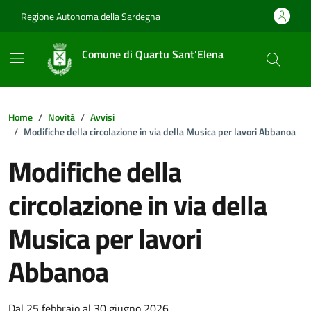
Vai ai contenuti
Vai al footer
Regione Autonoma della Sardegna
Comune di Quartu Sant'Elena
Home
Novità
Avvisi
Modifiche della circolazione in via della Musica per lavori Abbanoa
Modifiche della
circolazione in via della
Musica per lavori
Abbanoa
Dettagli della notizia
Dal 25 febbraio al 30 giugno 2026.