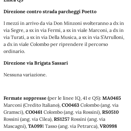
Direzione contro strada parcheggi Poetto
I mezzi in arrivo da via Don Minzoni svolteranno a dx in
via Segre, a sx in via Fermi, a sx in viale Marconi, a dx in
via Turati, a sx in via Della Musica, a sx in via S’Arrulloni,
a dx in viale Colombo per riprendere il percorso
ordinario.
Direzione via Brigata Sassari
Nessuna variazione.
Fermate soppresse (
per le linee 1Q, 41 e QS):
MA0465
Marconi (Credito Italiano),
CO0463
Colombo (ang. via
Gramsci),
CO0461
Colombo (ang. via Rossini),
RS0510
Rossini (ang. via Cilea),
RS1257
Rossini (ang. via
Mascagni),
TA099
1 Tasso (ang. via Petrarca),
VR0998