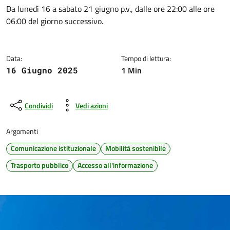
Dettagli della notizia
Da lunedì 16 a sabato 21 giugno p.v., dalle ore 22:00 alle ore
06:00 del giorno successivo.
Data:
Tempo di lettura:
1 Min
16 Giugno 2025
Condividi
Vedi azioni
Argomenti
Comunicazione istituzionale
Mobilità sostenibile
Trasporto pubblico
Accesso all'informazione