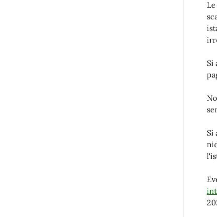
Le
sc
ist
ir
Si
pa
No
se
Si
ni
l'i
Ev
in
20