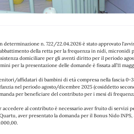
n determinazione n. 722/22.04.2026 è stato approvato l'avviso
l’abbattimento della retta per la frequenza in nidi, micronidi 
assistenza domiciliare per gli aventi diritto per il periodo a
rmini per la presentazione delle domande è fissata all’11 mag
genitori/affidatari di bambini di età compresa nella fascia 0
infanzia nel periodo agosto/dicembre 2025 (cosiddetto seco
manda per beneficiare del contributo per i mesi di frequenz
r accedere al contributo è necessario aver fruito di servizi pe
 Quartu, aver presentato la domanda per il Bonus Nido INPS, 
.000,00.