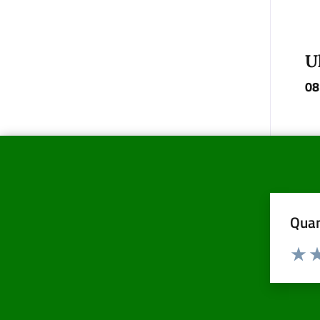
U
08
Quan
Valuta d
Valuta
Va