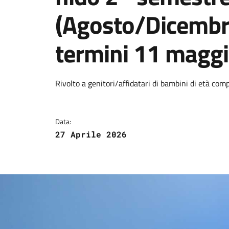
(Agosto/Dicembr
termini 11 magg
Dettagli della notizi
Rivolto a genitori/affidatari di bambini di età com
Data:
27 Aprile 2026