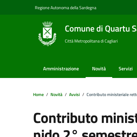
Vai ai contenuti
Vai al footer
Regione Autonoma della Sardegna
Comune di Quartu S
Città Metropolitana di Cagliari
Amministrazione
Novità
Servizi
Home
Novità
Avvisi
Contributo ministeriale re
Contributo minist
nido 2° semestr