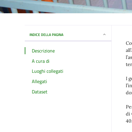
INDICE DELLA PAGINA
Co
Descrizione
al
l’
A cura di
te
Luoghi collegati
I 
Allegati
l’
Dataset
do
Pe
di
40