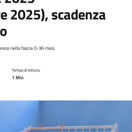
e 2025), scadenza
io
a
presa nella fascia 0-36 mesi.
Tempo di lettura:
1 Min