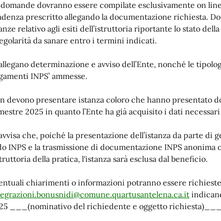
 domande dovranno essere compilate esclusivamente on line e
adenza prescritto allegando la documentazione richiesta. Dopo
anze relativo agli esiti dell’istruttoria riportante lo stato de
regolarità da sanare entro i termini indicati.
 allegano determinazione e avviso dell’Ente, nonché le tipolog
gamenti INPS’ ammesse.
n devono presentare istanza coloro che hanno presentato dom
mestre 2025 in quanto l’Ente ha già acquisito i dati necessar
 avvisa che, poiché la presentazione dell’istanza da parte di g
do INPS e la trasmissione di documentazione INPS anonima 
struttoria della pratica, l'istanza sarà esclusa dal beneficio.
entuali chiarimenti o informazioni potranno essere richieste 
tegrazioni.bonusnidi@comune.quartusantelena.ca.it
indicand
25 ___(nominativo del richiedente e oggetto richiesta)_