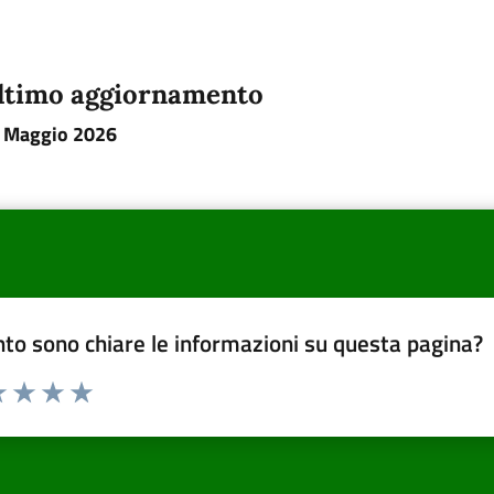
ltimo aggiornamento
 Maggio 2026
to sono chiare le informazioni su questa pagina?
a 1 a 5 stelle la pagina
 una stella su 5
luta 2 stelle su 5
Valuta 3 stelle su 5
Valuta 4 stelle su 5
Valuta 5 stelle su 5