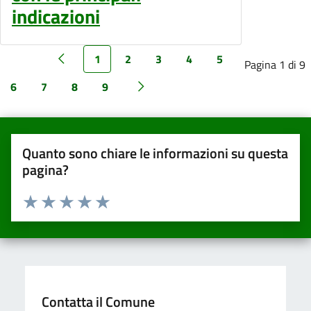
indicazioni
1
2
3
4
5
Pagina 1 di 9
6
7
8
9
Quanto sono chiare le informazioni su questa
pagina?
Valuta da 1 a 5 stelle la pagina
Valuta una stella su 5
Valuta 2 stelle su 5
Valuta 3 stelle su 5
Valuta 4 stelle su 5
Valuta 5 stelle su 5
Contatta il Comune