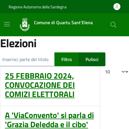
Vai ai contenuti
Vai al footer
Regione Autonoma della Sardegna
Comune di Quartu Sant'Elena
Elezioni
Inserisci parte del titolo
Filtro
Pulisci
Visualizza #
25 FEBBRAIO 2024,
CONVOCAZIONE DEI
COMIZI ELETTORALI
A 'ViaConvento' si parla di
'Grazia Deledda e il cibo'