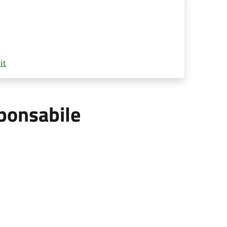
it
ponsabile