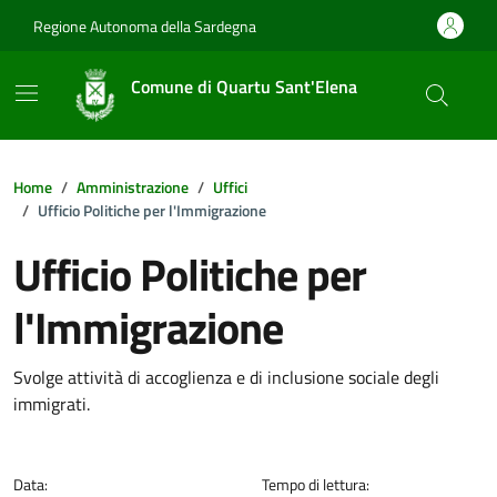
Vai ai contenuti
Vai al footer
Regione Autonoma della Sardegna
Comune di Quartu Sant'Elena
Home
Amministrazione
Uffici
Ufficio Politiche per l'Immigrazione
Ufficio Politiche per
l'Immigrazione
Dettagli della notizia
Svolge attività di accoglienza e di inclusione sociale degli
immigrati.
Data:
Tempo di lettura: