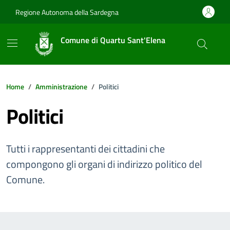
Vai ai contenuti
Vai al footer
Regione Autonoma della Sardegna
Comune di Quartu Sant'Elena
Home
Amministrazione
Politici
Politici
Tutti i rappresentanti dei cittadini che
compongono gli organi di indirizzo politico del
Comune.