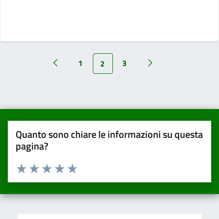
1
3
2
Quanto sono chiare le informazioni su questa
pagina?
Valuta da 1 a 5 stelle la pagina
Valuta una stella su 5
Valuta 2 stelle su 5
Valuta 3 stelle su 5
Valuta 4 stelle su 5
Valuta 5 stelle su 5