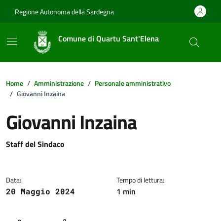
Vai ai contenuti
Vai al footer
Regione Autonoma della Sardegna
Comune di Quartu Sant'Elena
Home
Amministrazione
Personale amministrativo
Giovanni Inzaina
Giovanni Inzaina
Dettagli della notizia
Staff del Sindaco
Data:
Tempo di lettura:
1 min
20 Maggio 2024