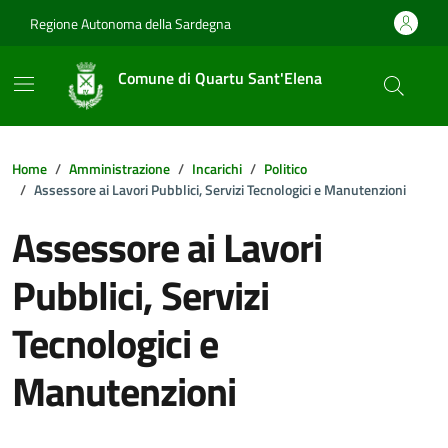
Vai ai contenuti
Vai al footer
Regione Autonoma della Sardegna
Comune di Quartu Sant'Elena
Home
Amministrazione
Incarichi
Politico
Assessore ai Lavori Pubblici, Servizi Tecnologici e Manutenzioni
Assessore ai Lavori
Pubblici, Servizi
Tecnologici e
Manutenzioni
Dettagli della notizia