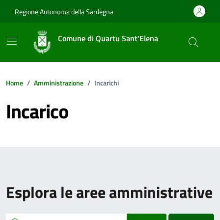
Vai ai contenuti
Vai al footer
Regione Autonoma della Sardegna
Comune di Quartu Sant'Elena
Home
Amministrazione
Incarichi
Incarico
Esplora le aree amministrative