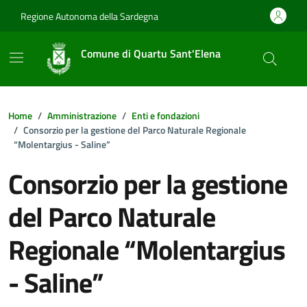
Vai ai contenuti
Vai al footer
Regione Autonoma della Sardegna
Comune di Quartu Sant'Elena
Home
Amministrazione
Enti e fondazioni
Consorzio per la gestione del Parco Naturale Regionale
“Molentargius - Saline”
Consorzio per la gestione
del Parco Naturale
Regionale “Molentargius
- Saline”