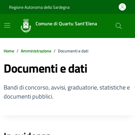
Vai ai contenuti
Vai al footer
Regione Autonoma della Sardegna
Comune di Quartu Sant'Elena
Home
Amministrazione
Documenti e dati
Documenti e dati
Bandi di concorso, avvisi, graduatorie, statistiche e
documenti pubblici.