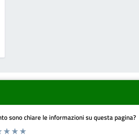
to sono chiare le informazioni su questa pagina?
a 1 a 5 stelle la pagina
 una stella su 5
luta 2 stelle su 5
Valuta 3 stelle su 5
Valuta 4 stelle su 5
Valuta 5 stelle su 5