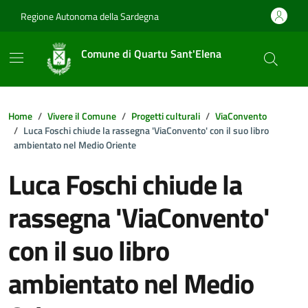
Vai ai contenuti
Vai al footer
Regione Autonoma della Sardegna
Comune di Quartu Sant'Elena
Home
Vivere il Comune
Progetti culturali
ViaConvento
Luca Foschi chiude la rassegna 'ViaConvento' con il suo libro
ambientato nel Medio Oriente
Luca Foschi chiude la
rassegna 'ViaConvento'
con il suo libro
ambientato nel Medio