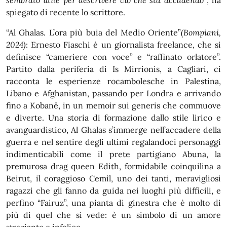
sembrato utile per descrivere ciò che sta accadendo”
, ha
spiegato di recente lo scrittore.
“Al Ghalas. L’ora più buia del Medio Oriente”
(Bompiani,
2024)
: Ernesto Fiaschi è un giornalista freelance, che si
definisce “cameriere con voce” e “raffinato orlatore”.
Partito dalla periferia di Is Mirrionis, a Cagliari, ci
racconta le esperienze rocambolesche in Palestina,
Libano e Afghanistan, passando per Londra e arrivando
fino a Kobanê, in un memoir sui generis che commuove
e diverte. Una storia di formazione dallo stile lirico e
avanguardistico, Al Ghalas s’immerge nell’accadere della
guerra e nel sentire degli ultimi regalandoci personaggi
indimenticabili come il prete partigiano Abuna, la
premurosa drag queen Edith, formidabile coinquilina a
Beirut, il coraggioso Cemìl, uno dei tanti, meravigliosi
ragazzi che gli fanno da guida nei luoghi più difficili, e
perfino “Fairuz”, una pianta di ginestra che è molto di
più di quel che si vede: è un simbolo di un amore