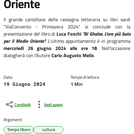
Oriente
Dettagli della notizia
Il grande cartellone della rassegna letteraria su libri sardi
"ViaConvento - Primavera 2024" si conclude con la
presentazione del libro di
Luca Foschi
"Al Ghalas. L'ora più buia
per il Medio Oriente".
L'ultimo appuntamento è in programma
mercoledì 26 giugno 2024 alle ore 18
. Nell'occasione
dialogherà con l'Autore
Carlo Augusto Melis
.
Data:
Tempo di lettura:
1 Min
19 Giugno 2024
Condividi
Vedi azioni
Argomenti
Tempo libero
cultura