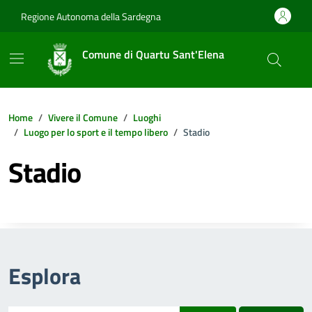
Vai ai contenuti
Vai al footer
Regione Autonoma della Sardegna
Comune di Quartu Sant'Elena
Home
Vivere il Comune
Luoghi
Luogo per lo sport e il tempo libero
Stadio
Stadio
Esplora