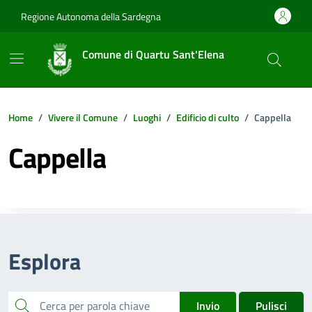
Vai ai contenuti
Vai al footer
Regione Autonoma della Sardegna
Comune di Quartu Sant'Elena
Home
Vivere il Comune
Luoghi
Edificio di culto
Cappella
Cappella
Esplora
cerca
Invio
Pulisci