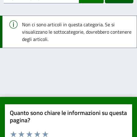
Info
Non ci sono articoli in questa categoria. Se si
visualizzano le sottocategorie, dovrebbero contenere
degli articoli.
Quanto sono chiare le informazioni su questa
pagina?
Valuta da 1 a 5 stelle la pagina