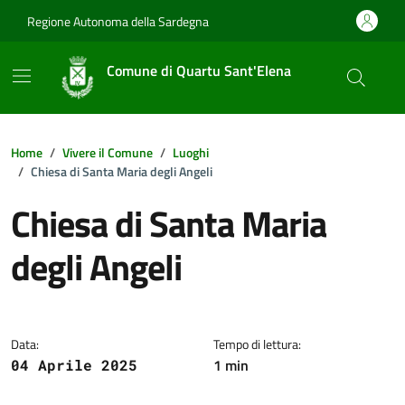
Vai ai contenuti
Vai al footer
Regione Autonoma della Sardegna
Comune di Quartu Sant'Elena
Home
Vivere il Comune
Luoghi
Chiesa di Santa Maria degli Angeli
Chiesa di Santa Maria
degli Angeli
Dettagli della notizia
Data:
Tempo di lettura:
1 min
04 Aprile 2025