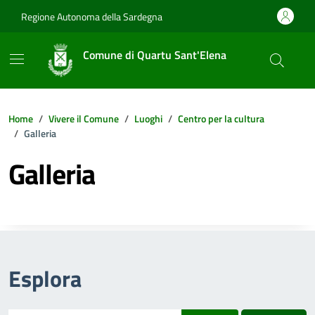
Vai ai contenuti
Vai al footer
Regione Autonoma della Sardegna
Comune di Quartu Sant'Elena
Home
Vivere il Comune
Luoghi
Centro per la cultura
Galleria
Galleria
Esplora