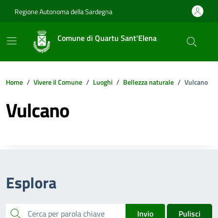
Vai ai contenuti
Vai al footer
Regione Autonoma della Sardegna
Comune di Quartu Sant'Elena
Home
Vivere il Comune
Luoghi
Bellezza naturale
Vulcano
Vulcano
Esplora
cerca
Invio
Pulisci