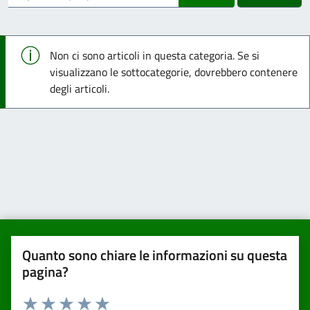
Info
Non ci sono articoli in questa categoria. Se si
visualizzano le sottocategorie, dovrebbero contenere
degli articoli.
Quanto sono chiare le informazioni su questa
pagina?
Valuta da 1 a 5 stelle la pagina