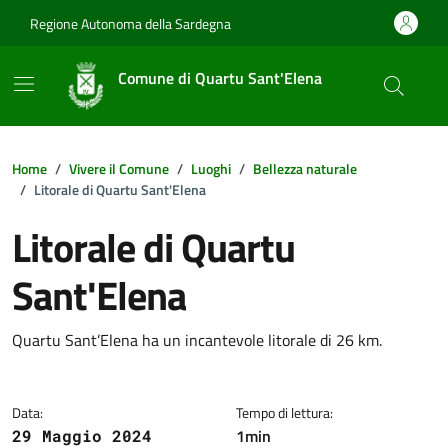
Vai ai contenuti
Vai al footer
Regione Autonoma della Sardegna
Comune di Quartu Sant'Elena
Home
Vivere il Comune
Luoghi
Bellezza naturale
Litorale di Quartu Sant'Elena
Litorale di Quartu
Sant'Elena
Dettagli della notizia
Quartu Sant’Elena ha un incantevole litorale di 26 km.
Data:
Tempo di lettura:
1min
29 Maggio 2024