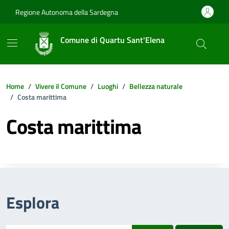
Vai ai contenuti
Vai al footer
Regione Autonoma della Sardegna
Comune di Quartu Sant'Elena
Home
Vivere il Comune
Luoghi
Bellezza naturale
Costa marittima
Costa marittima
Esplora