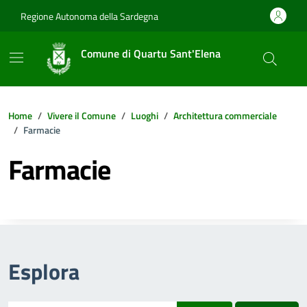
Vai ai contenuti
Vai al footer
Regione Autonoma della Sardegna
Comune di Quartu Sant'Elena
Home
Vivere il Comune
Luoghi
Architettura commerciale
Farmacie
Farmacie
Esplora