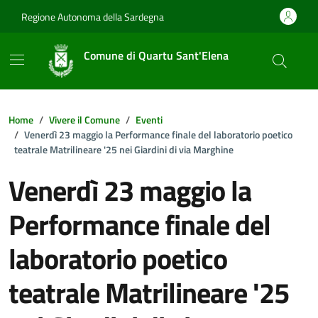
Vai ai contenuti
Vai al footer
Regione Autonoma della Sardegna
Comune di Quartu Sant'Elena
Home
Vivere il Comune
Eventi
Venerdì 23 maggio la Performance finale del laboratorio poetico
teatrale Matrilineare '25 nei Giardini di via Marghine
Venerdì 23 maggio la
Performance finale del
laboratorio poetico
teatrale Matrilineare '25