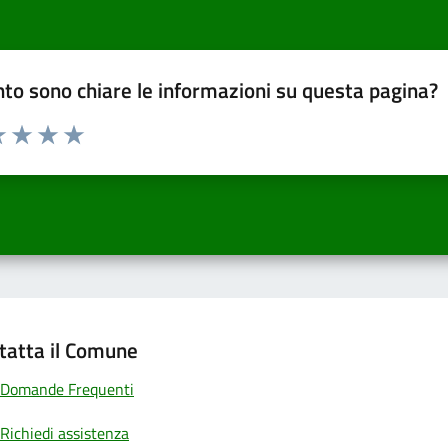
to sono chiare le informazioni su questa pagina?
a 1 a 5 stelle la pagina
 una stella su 5
luta 2 stelle su 5
Valuta 3 stelle su 5
Valuta 4 stelle su 5
Valuta 5 stelle su 5
tatta il Comune
Domande Frequenti
Richiedi assistenza