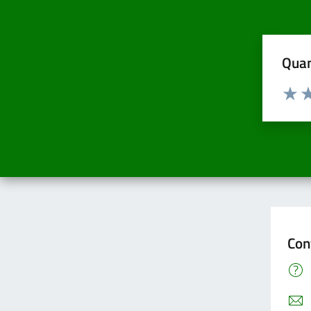
Quan
Valuta d
Valuta
Va
Con