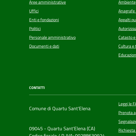
Aree amministrative
Ambiente
Uffici
Anagrafe e
Enti e fondazioni
Appalti pu
Politici
Autorizzaz
Personale amministrativo
Catasto e
Documenti e dati
Cultura e
Educazion
CONTATTI
Leggi le 
Comune di Quartu Sant'Elena
Prenota 
Segnalazi
09045 - Quartu Sant'Elena (CA)
Richiesta
Codice fiscale / P. IVA: 00288630924