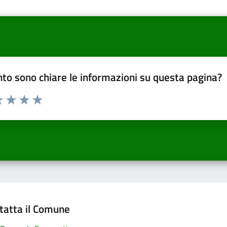
to sono chiare le informazioni su questa pagina?
a 1 a 5 stelle la pagina
 una stella su 5
luta 2 stelle su 5
Valuta 3 stelle su 5
Valuta 4 stelle su 5
Valuta 5 stelle su 5
tatta il Comune