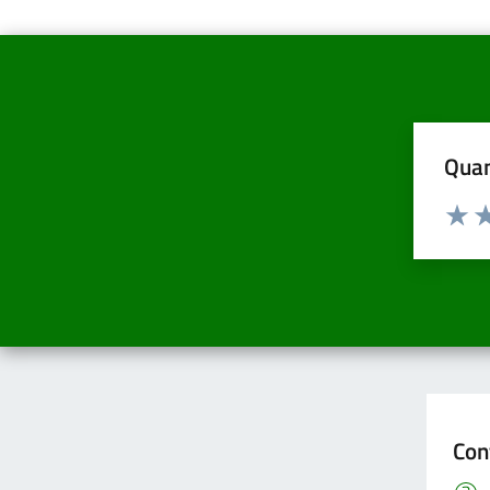
Quan
Valuta d
Valuta
Va
Con