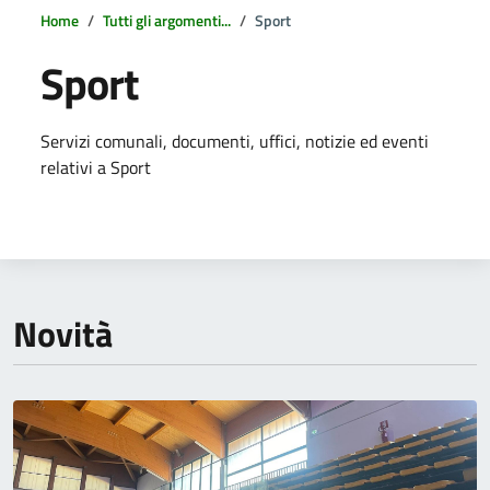
Home
Tutti gli argomenti...
Sport
Sport
Dettagli della notizia
Servizi comunali, documenti, uffici, notizie ed eventi
relativi a Sport
Novità