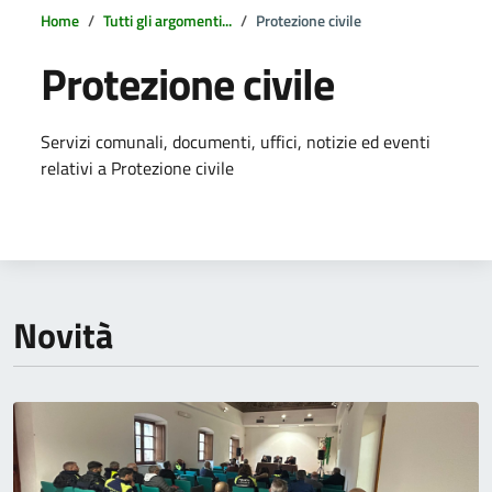
Home
Tutti gli argomenti...
Protezione civile
Protezione civile
Dettagli della notizia
Servizi comunali, documenti, uffici, notizie ed eventi
relativi a Protezione civile
Novità