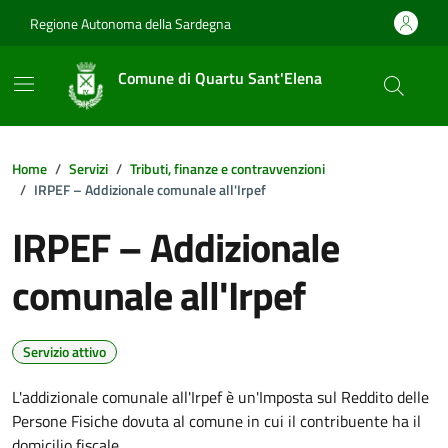
Vai ai contenuti
Vai al footer
Regione Autonoma della Sardegna
Comune di Quartu Sant'Elena
Home
Servizi
Tributi, finanze e contravvenzioni
IRPEF – Addizionale comunale all'Irpef
IRPEF – Addizionale
comunale all'Irpef
Servizio attivo
L'addizionale comunale all'Irpef è un'Imposta sul Reddito delle
Persone Fisiche dovuta al comune in cui il contribuente ha il
domicilio fiscale.