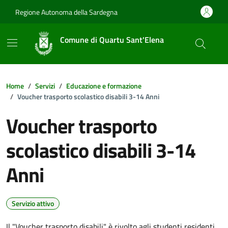
Vai ai contenuti
Vai al footer
Regione Autonoma della Sardegna
Comune di Quartu Sant'Elena
Home
Servizi
Educazione e formazione
Voucher trasporto scolastico disabili 3-14 Anni
Voucher trasporto
scolastico disabili 3-14
Anni
Servizio attivo
Il "Voucher trasporto disabili" è rivolto agli studenti residenti