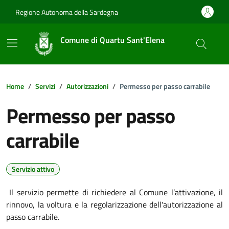
Vai ai contenuti
Vai al footer
Regione Autonoma della Sardegna
Comune di Quartu Sant'Elena
Home
Servizi
Autorizzazioni
Permesso per passo carrabile
Permesso per passo
carrabile
Servizio attivo
Il servizio permette di richiedere al Comune l’attivazione, il
rinnovo, la voltura e la regolarizzazione dell'autorizzazione al
passo carrabile.