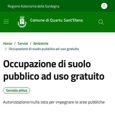
Vai ai contenuti
Vai al footer
Regione Autonoma della Sardegna
Comune di Quartu Sant'Elena
Home
Servizi
Ambiente
Occupazione di suolo pubblico ad uso gratuito
Occupazione di suolo
pubblico ad uso gratuito
Servizio attivo
Autorizzazione/nulla osta per impegnare le aree pubbliche