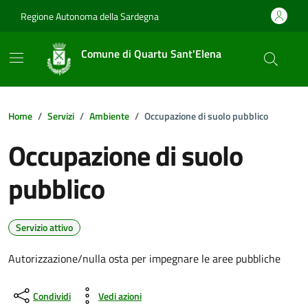
Vai ai contenuti
Vai al footer
Regione Autonoma della Sardegna
Comune di Quartu Sant'Elena
Home
Servizi
Ambiente
Occupazione di suolo pubblico
Occupazione di suolo
pubblico
Servizio attivo
Autorizzazione/nulla osta per impegnare le aree pubbliche
Condividi
Vedi azioni