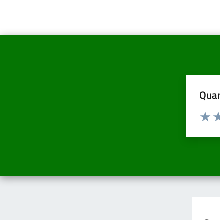
Quan
Valuta d
Valuta
Va