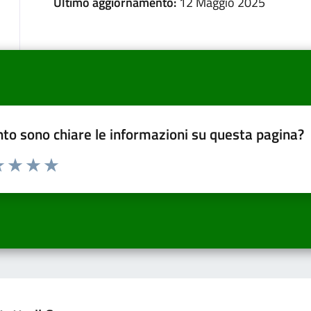
Ultimo aggiornamento:
12 Maggio 2025
to sono chiare le informazioni su questa pagina?
a 1 a 5 stelle la pagina
 una stella su 5
luta 2 stelle su 5
Valuta 3 stelle su 5
Valuta 4 stelle su 5
Valuta 5 stelle su 5