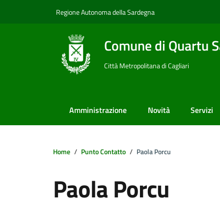
Vai ai contenuti
Vai al footer
Regione Autonoma della Sardegna
Comune di Quartu S
Città Metropolitana di Cagliari
Amministrazione
Novità
Servizi
Home
Punto Contatto
Paola Porcu
Paola Porcu
Dettagli della notizi