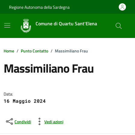
Vai ai contenuti
Vai al footer
Regione Autonoma della Sardegna
Comune di Quartu Sant'Elena
Home
Punto Contatto
Massimiliano Frau
Massimiliano Frau
Dettagli della notizia
Data:
16 Maggio 2024
Condividi
Vedi azioni