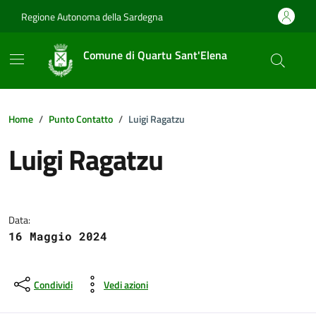
Vai ai contenuti
Vai al footer
Regione Autonoma della Sardegna
Comune di Quartu Sant'Elena
Home
Punto Contatto
Luigi Ragatzu
Luigi Ragatzu
Dettagli della notizia
Data:
16 Maggio 2024
Condividi
Vedi azioni