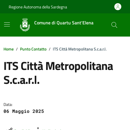
Vai ai contenuti
Vai al footer
Regione Autonoma della Sardegna
Comune di Quartu Sant'Elena
Home
Punto Contatto
ITS Città Metropolitana S.c.a.r.l.
ITS Città Metropolitana
S.c.a.r.l.
Dettagli della notizia
Data:
06 Maggio 2025