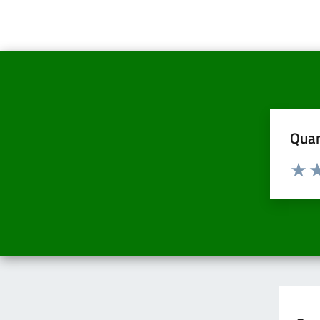
Quan
Valuta d
Valuta
Va