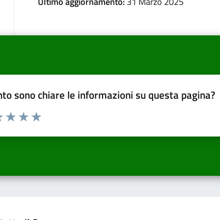
Ultimo aggiornamento:
31 Marzo 2025
to sono chiare le informazioni su questa pagina?
a 1 a 5 stelle la pagina
 una stella su 5
luta 2 stelle su 5
Valuta 3 stelle su 5
Valuta 4 stelle su 5
Valuta 5 stelle su 5