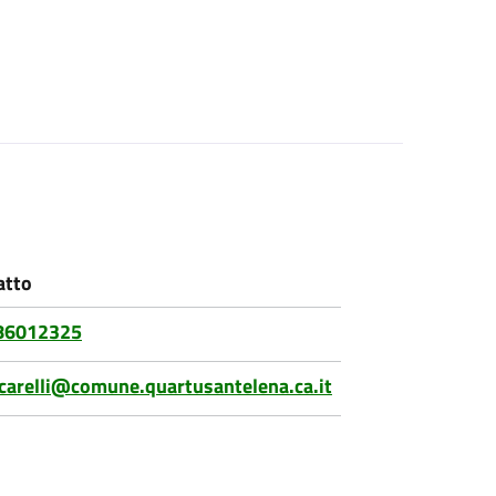
atto
86012325
ccarelli@comune.quartusantelena.ca.it