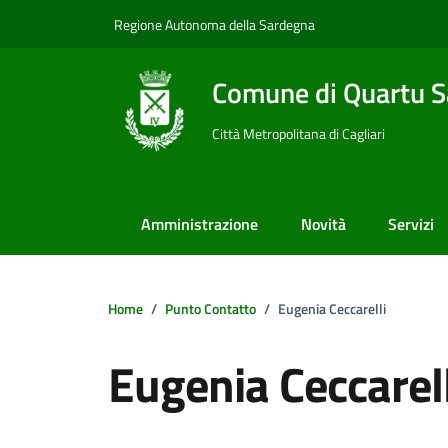
Vai ai contenuti
Vai al footer
Regione Autonoma della Sardegna
Comune di Quartu S
Città Metropolitana di Cagliari
Amministrazione
Novità
Servizi
Home
Punto Contatto
Eugenia Ceccarelli
Eugenia Ceccarell
Dettagli della notizi