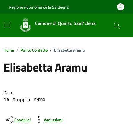
Vai ai contenuti
Vai al footer
Regione Autonoma della Sardegna
Comune di Quartu Sant'Elena
Home
Punto Contatto
Elisabetta Aramu
Elisabetta Aramu
Dettagli della notizia
Data:
16 Maggio 2024
Condividi
Vedi azioni