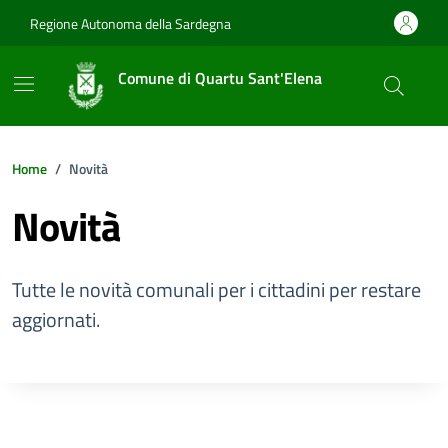
Vai ai contenuti
Vai al footer
Regione Autonoma della Sardegna
Comune di Quartu Sant'Elena
Home
Novità
Novità
Tutte le novità comunali per i cittadini per restare
aggiornati.