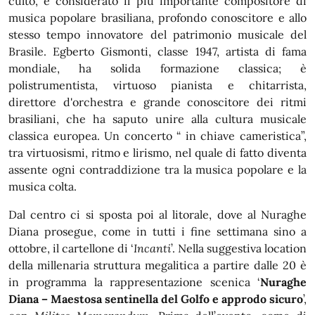
culto, è considerato il più importante compositore di
musica popolare brasiliana, profondo conoscitore e allo
stesso tempo innovatore del patrimonio musicale del
Brasile. Egberto Gismonti, classe 1947, artista di fama
mondiale, ha solida formazione classica; è
polistrumentista, virtuoso pianista e chitarrista,
direttore d'orchestra e grande conoscitore dei ritmi
brasiliani, che ha saputo unire alla cultura musicale
classica europea. Un concerto “ in chiave cameristica”,
tra virtuosismi, ritmo e lirismo, nel quale di fatto diventa
assente ogni contraddizione tra la musica popolare e la
musica colta.
Dal centro ci si sposta poi al litorale, dove al Nuraghe
Diana prosegue, come in tutti i fine settimana sino a
ottobre, il cartellone di ‘
Incanti
’. Nella suggestiva location
della millenaria struttura megalitica a partire dalle 20 è
in programma la rappresentazione scenica ‘
Nuraghe
Diana – Maestosa sentinella del Golfo e approdo sicuro
’,