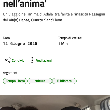
nell’anima'
Dettagli della notizia
Un viaggio nell’anima di Adele, tra ferite e rinascita Rassegna
del Via(n) Dante, Quartu Sant’Elena.
Data:
Tempo di lettura:
1 Min
12 Giugno 2025
Condividi
Vedi azioni
Argomenti
Tempo libero
cultura
Biblioteca