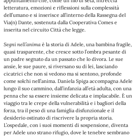
appuntamento che, come un filo di seta, intreccia
letteratura, emozioni e riflessioni sulla complessità
dell’umano e si inserisce all’interno della Rassegna del
Via(n) Dante, sostenuta dalla Cooperativa Comes e
inserita nel circuito Città che legge.
Segni nell’anima
è la storia di Adele, una bambina fragile,
quasi trasparente, che cresce sotto l’ombra pesante di
un padre segnato da un passato che lo divora. Le sue
ansie, le sue paure, si riversano su di lei, lasciando
cicatrici che non si vedono ma si sentono, profonde
come solchi nell’anima. Daniela Spiga accompagna Adele
lungo il suo cammino, dall’infanzia all’età adulta, con una
penna che sa essere insieme delicata e implacabile. È un
viaggio tra le crepe della vulnerabilità e i bagliori della
forza, tra il peso di una famiglia disfunzionale e il
desiderio ostinato di riscrivere la propria storia.
L’ospedale, con i suoi momenti di sospensione, diventa
per Adele uno strano rifugio, dove le tenebre sembrano