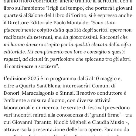
danno il loro contributo, anche tramite la scrittura, con il
libro sull’ambiente ‘I figli del tempo’, che porterà i giovani
quartesi al Salone del Libro di Torino, si è espresso anche
il Direttore Editoriale Paolo Montaldo:
“Sono stato
piacevolmente colpito dalla qualità degli scritti, opere non
realizzate da veterani, ma da giovanissimi. Racconti che
mi hanno davvero stupito per la qualità elevata della cifra
editoriale. Mi complimento con loro e consiglio a questi
ragazzi, ad alcuni in particolare che spiccano tra gli altri,
di continuare a scrivere”
.
L’edizione 2025 è in programma dal 5 al 10 maggio e,
oltre a Quartu Sant’Elena, interesserà i Comuni di
Donori, Maracalagonis e Sinnai. Il motivo conduttore è
'Ambiente a misura d’uomo', con diverse attività
laboratoriali e di ricerca. Le serate di festival prevedono
vari incontri mirati alla conoscenza di ‘grandi firme’ - tra
cui Giovanni Taranto, Nicolò Migheli e Claudia Musio -,
attraverso la presentazione delle loro opere. Faranno da