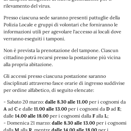
rilevamento del virus.
Presso ciascuna sede saranno presenti pattuglie della
Polizia Locale e gruppi di volontari che forniranno le
informazioni utili per agevolare l'accesso ai locali dove
verranno eseguiti i tamponi.
Non è prevista la prenotazione del tampone. Ciascun
cittadino potrà recarsi presso la postazione più vicina
alla propria abitazione.
Gli accessi presso ciascuna postazione saranno
disciplinati attraverso fasce orarie di ingresso suddivise
per ordine alfabetico, di seguito elencate:
- Sabato 20 marzo:
dalle 8.30 alle 11.00
per i cognomi da
A
ad
C
e dalle
11.00 alle 13.00
per i cognomi da
D
ad
E
;
dalle
14.00 alle 18.00
per i cognomi dalla
F
alla
L
;
- Domenica 21 marzo:
dalle 8.30 alle 13.00
per i cognomi
dalla
M
alla
R
, mentre
dalle 14.00 alle 18.00
per i