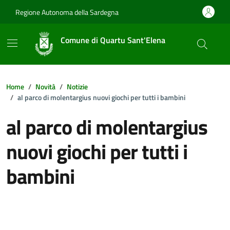
Vai ai contenuti
Vai al footer
Regione Autonoma della Sardegna
Comune di Quartu Sant'Elena
Home
Novità
Notizie
al parco di molentargius nuovi giochi per tutti i bambini
al parco di molentargius
nuovi giochi per tutti i
bambini
Dettagli della notizia